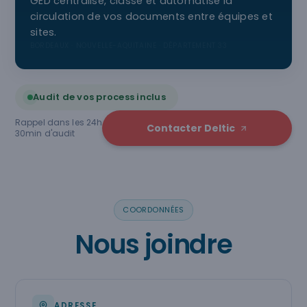
GED centralise, classe et automatise la
circulation de vos documents entre équipes et
sites.
BORDEAUX · NOUVELLE-AQUITAINE · DÉPARTEMENT 33
Audit de vos process inclus
Rappel dans les 24h
Contacter Deltic
30min d'audit
COORDONNÉES
Nous joindre
ADRESSE