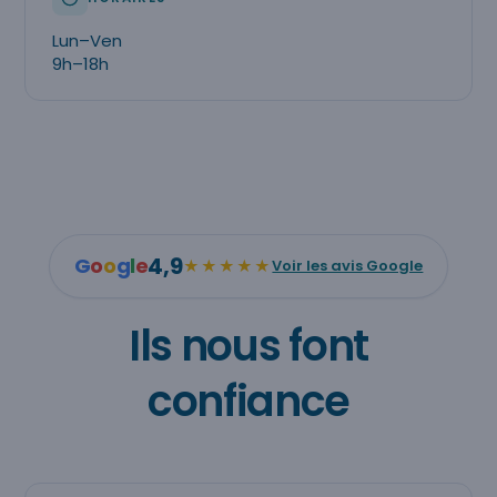
Lun–Ven
9h–18h
4,9
G
o
o
g
l
e
★★★★★
Voir les avis Google
Ils nous font
confiance