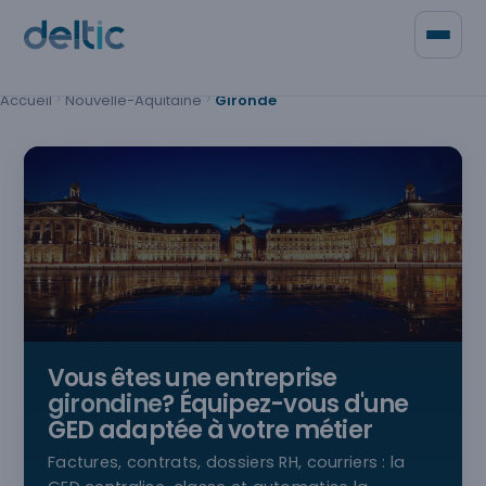
Panneau de gestion des cookies
Accueil
Nouvelle-Aquitaine
Gironde
Qui sommes-nous
Contacter Deltic
Vous êtes une entreprise
girondine
? Équipez-vous d'une
GED adaptée à votre métier
Factures, contrats, dossiers RH, courriers : la