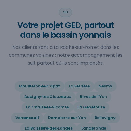
OÙ
Votre projet GED, partout
dans le bassin yonnais
Nos clients sont à La Roche‑sur‑Yon et dans les
communes voisines : notre accompagnement les
suit partout où ils sont implantés.
Mouilleron‑le‑Captif
La Ferrière
Nesmy
Aubigny‑Les Clouzeaux
Rives de l'Yon
La Chaize‑le‑Vicomte
La Genétouze
Venansault
Dompierre‑sur‑Yon
Bellevigny
La Boissière‑des‑Landes
Landeronde