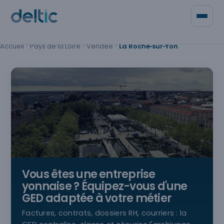
Panneau de gestion des cookies
Accueil
Pays de la Loire
Vendée
La Roche‑sur‑Yon
Qui sommes-nous
Contacter Deltic
Vous êtes une entreprise
yonnaise
? Équipez-vous d'une
GED adaptée à votre métier
Factures, contrats, dossiers RH, courriers : la