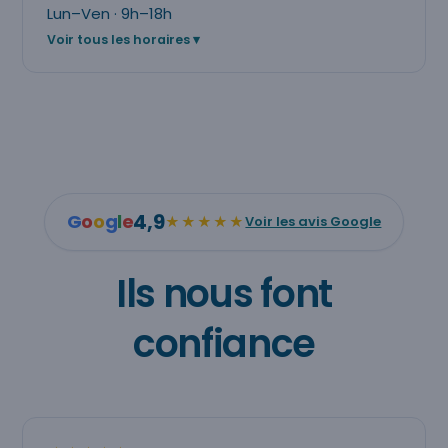
Lun–Ven · 9h–18h
Voir tous les horaires
4,9
G
o
o
g
l
e
★★★★★
Voir les avis Google
Ils nous font
confiance