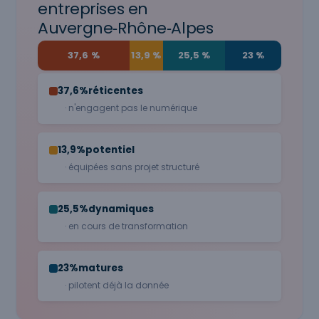
entreprises en
Auvergne‑Rhône‑Alpes
37,6 %
13,9 %
25,5 %
23 %
37,6%
réticentes
· n'engagent pas le numérique
13,9%
potentiel
· équipées sans projet structuré
25,5%
dynamiques
· en cours de transformation
23%
matures
· pilotent déjà la donnée