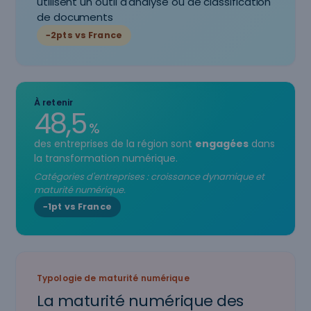
utilisent un outil d'analyse ou de classification
de documents
−2pts vs France
À retenir
48,5
%
des entreprises de la région sont
engagées
dans
la transformation numérique.
Catégories d'entreprises : croissance dynamique et
maturité numérique.
−1pt vs France
Typologie de maturité numérique
La maturité numérique des