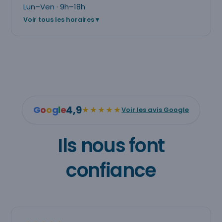
Lun–Ven · 9h–18h
Voir tous les horaires
4,9
G
o
o
g
l
e
★★★★★
Voir les avis Google
Ils nous font
confiance