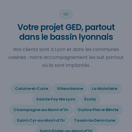
OÙ
Votre projet GED, partout
dans le bassin lyonnais
Nos clients sont à Lyon et dans les communes
voisines : notre accompagnement les suit partout
où ils sont implantés.
Caluire‑et‑Cuire
Villeurbanne
La Mulatière
Sainte‑Foy‑lès‑Lyon
Écully
Champagne‑au‑Mont‑d'Or
Oullins‑Pierre‑Bénite
Saint‑Cyr‑au‑Mont‑d'Or
Tassin‑la‑Demi‑Lune
Saint‑Didier‑au‑Mont‑d'Or