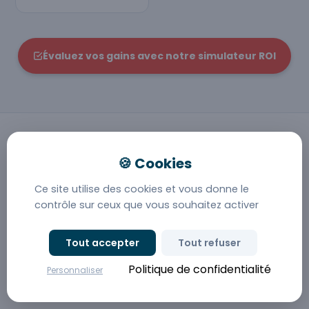
Évaluez vos gains avec notre simulateur ROI
PÉRIMÈTRE FONCTIONNEL
Tout ce que Deltic met en
Ce site utilise des cookies et vous donne le
contrôle sur ceux que vous souhaitez activer
place pour vos équipes
lyonnaises
Tout accepter
Tout refuser
Vue d'ensemble des modules activables au sein de
Politique de confidentialité
Personnaliser
votre solution GED.