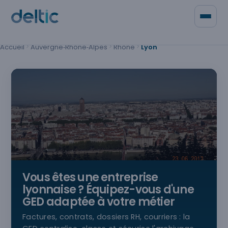
Panneau de gestion des cookies
Accueil
Auvergne‑Rhône‑Alpes
Rhône
Lyon
Qui sommes-nous
Contacter Deltic
Vous êtes une entreprise
lyonnaise
? Équipez-vous d'une
GED adaptée à votre métier
Factures, contrats, dossiers RH, courriers : la