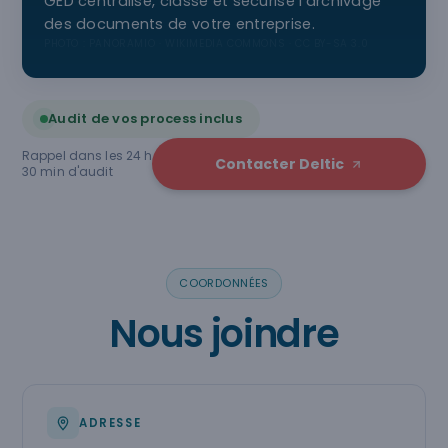
GED centralise, classe et sécurise l'archivage
des documents de votre entreprise.
PHOTO : PANORAMIO · WIKIMEDIA COMMONS · CC BY-SA 3.0
Audit de vos process inclus
Rappel dans les 24 h
Contacter Deltic
30 min d'audit
COORDONNÉES
Nous joindre
ADRESSE