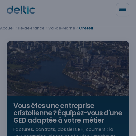
Panneau de gestion des cookies
Accueil
Île‑de‑France
Val‑de‑Marne
Créteil
Qui sommes-nous
Contacter Deltic
Vous êtes une entreprise
cristolienne
? Équipez-vous d'une
GED adaptée à votre métier
Factures, contrats, dossiers RH, courriers : la