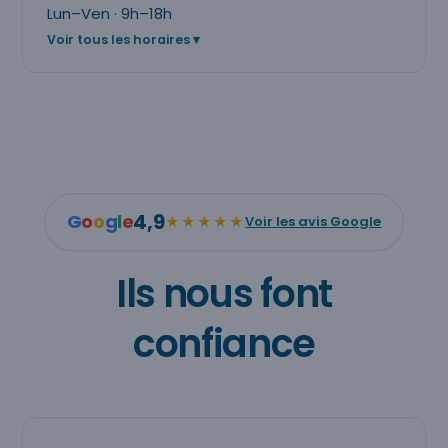
Lun–Ven · 9h–18h
Voir tous les horaires
4,9
G
o
o
g
l
e
★★★★★
Voir les avis Google
Ils nous font
confiance