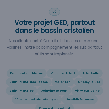
OÙ
Votre projet GED, partout
dans le bassin cristolien
Nos clients sont à Créteil et dans les communes
voisines : notre accompagnement les suit partout
où ils sont implantés.
Bonneuil‑sur‑Marne
Maisons‑Alfort
Alfortville
Saint‑Maur‑des‑Fossés
Valenton
Choisy‑le‑Roi
Saint‑Maurice
Joinville‑le‑Pont
Vitry‑sur‑Seine
Villeneuve‑Saint‑Georges
Limeil‑Brévannes
Charenton‑le‑Pont