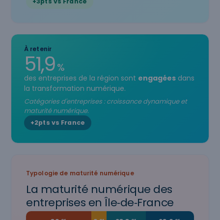
+3pts vs France
À retenir
51,9
%
des entreprises de la région sont
engagées
dans
la transformation numérique.
Catégories d'entreprises : croissance dynamique et
maturité numérique.
+2pts vs France
Typologie de maturité numérique
La maturité numérique des
entreprises en Île‑de‑France