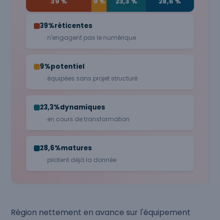
39 %
9 %
23,3 %
28,6 %
39%
réticentes
· n'engagent pas le numérique
9%
potentiel
· équipées sans projet structuré
23,3%
dynamiques
· en cours de transformation
28,6%
matures
· pilotent déjà la donnée
Région nettement en avance sur l'équipement