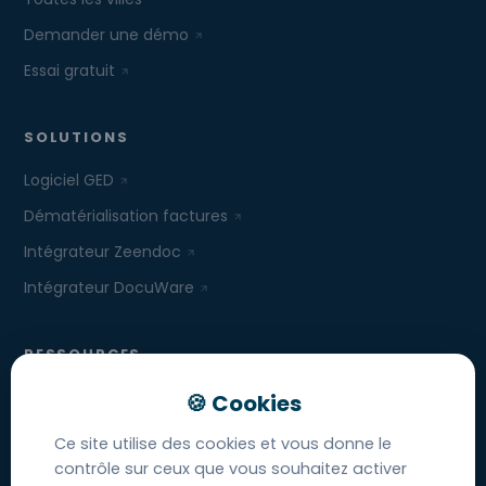
Demander une démo
Essai gratuit
SOLUTIONS
Logiciel GED
Dématérialisation factures
Intégrateur Zeendoc
Intégrateur DocuWare
RESSOURCES
IA et GED
Cahier des charges GED
Ce site utilise des cookies et vous donne le
Comparatif des GED
contrôle sur ceux que vous souhaitez activer