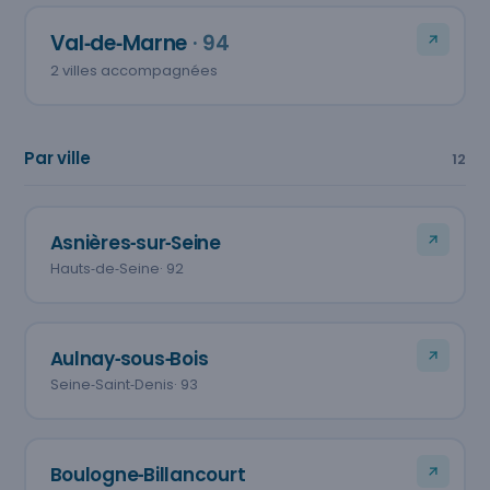
Val‑de‑Marne
· 94
2 villes accompagnées
Par ville
12
Asnières‑sur‑Seine
Hauts‑de‑Seine
· 92
Aulnay‑sous‑Bois
Seine‑Saint‑Denis
· 93
Boulogne‑Billancourt