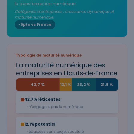
la transformation numérique.
Catégories d'entreprises : croissance dynamique et
maturité numérique.
−5pts vs France
Typologie de maturité numérique
La maturité numérique des
entreprises en Hauts‑de‑France
42,7 %
12,1 %
23,2 %
21,9 %
42,7%
réticentes
· n'engagent pas le numérique
12,1%
potentiel
· équipées sans projet structuré