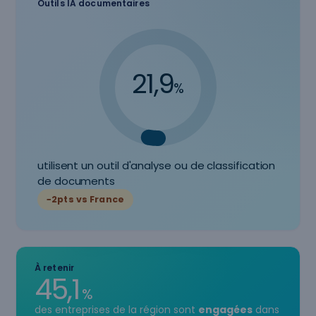
Outils IA documentaires
21,9
%
utilisent un outil d'analyse ou de classification
de documents
−2pts vs France
À retenir
45,1
%
des entreprises de la région sont
engagées
dans