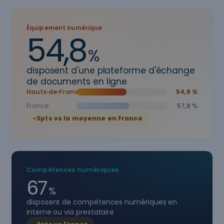
Équipement numérique
54,8
%
disposent d'une plateforme d'échange
de documents en ligne
Hauts‑de‑France
54,8 %
France
57,8 %
−3pts vs la moyenne en France
Compétences numériques
67
%
disposent de compétences numériques en
interne ou via prestataire