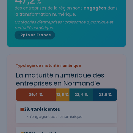
%
des entreprises de la région sont
engagées
dans
la transformation numérique.
Catégories d'entreprises : croissance dynamique et
maturité numérique.
−2pts vs France
Typologie de maturité numérique
La maturité numérique des
entreprises en Normandie
39,4 %
13,5 %
23,4 %
23,8 %
39,4%
réticentes
· n'engagent pas le numérique