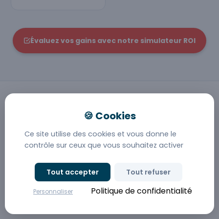
Évaluez vos gains avec notre simulateur ROI
PÉRIMÈTRE FONCTIONNEL
Tout ce que Deltic met en
Ce site utilise des cookies et vous donne le
contrôle sur ceux que vous souhaitez activer
place pour vos équipes
aulnaysiennes
Tout accepter
Tout refuser
Vue d'ensemble des modules activables au sein de
Politique de confidentialité
Personnaliser
votre solution GED.