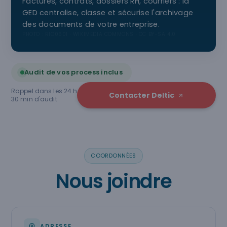
Factures, contrats, dossiers RH, courriers : la
GED centralise, classe et sécurise l'archivage
des documents de votre entreprise.
PHOTO : RIO0601 · WIKIMEDIA COMMONS · CC BY-SA 4.0
Audit de vos process inclus
Rappel dans les 24 h
Contacter Deltic
30 min d'audit
COORDONNÉES
Nous joindre
ADRESSE