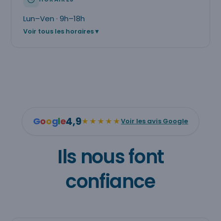
Lun–Ven · 9h–18h
Voir tous les horaires
4,9
G
o
o
g
l
e
★★★★★
Voir les avis Google
Ils nous font
confiance