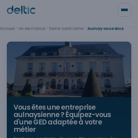
Panneau de gestion des cookies
Accueil
Île‑de‑France
Seine‑Saint‑Denis
Aulnay‑sous‑Bois
Qui sommes-nous
Contacter Deltic
Vous êtes une entreprise
aulnaysienne
? Équipez-vous
d'une GED adaptée à votre
métier