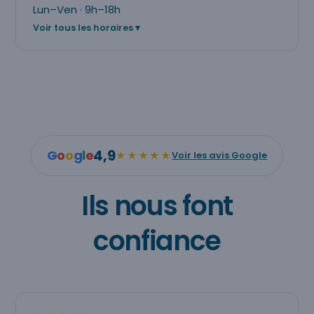
Lun–Ven · 9h–18h
Voir tous les horaires
4,9
G
o
o
g
l
e
★★★★★
Voir les avis Google
Ils nous font
confiance