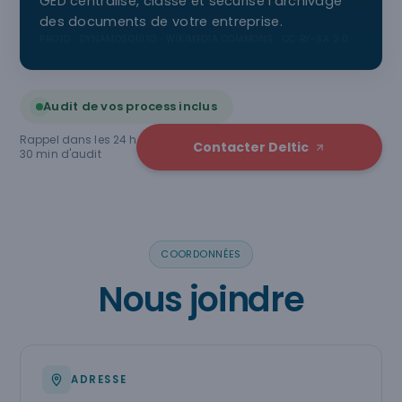
GED centralise, classe et sécurise l'archivage
des documents de votre entreprise.
PHOTO : DYNAMOSQUITO · WIKIMEDIA COMMONS · CC BY-SA 2.0
Audit de vos process inclus
Rappel dans les 24 h
Contacter Deltic
30 min d'audit
COORDONNÉES
Nous joindre
ADRESSE