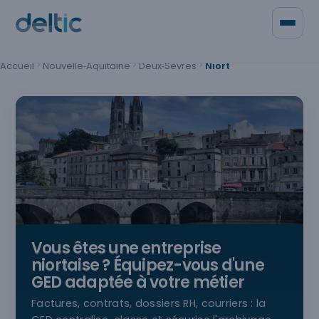
Panneau de gestion des cookies
Accueil
Nouvelle‑Aquitaine
Deux‑Sèvres
Niort
Qui sommes-nous
Contacter Deltic
Vous êtes une entreprise
niortaise
? Équipez-vous d'une
GED adaptée à votre métier
Factures, contrats, dossiers RH, courriers : la