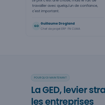
Le prix c'est une chose, mais le fait de
travailler avec quelqu'un de confiance,
c'est important.
Guillaume Drogland
GD
Chef de projet ERP · FN CUMA
POURQUOI MAINTENANT
La GED, levier st
les entreprises