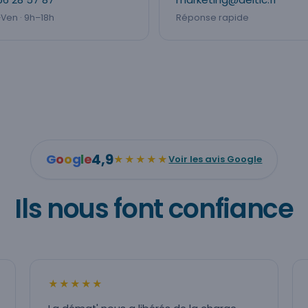
Ven · 9h–18h
Réponse rapide
4,9
G
o
o
g
l
e
★★★★★
Voir les avis Google
Ils nous font confiance
★★★★★