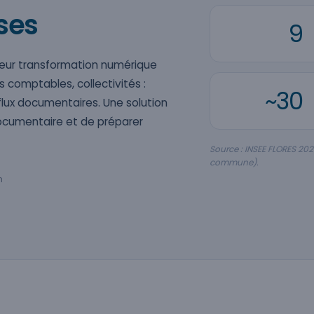
ses
9
 leur transformation numérique
s comptables, collectivités :
~30
 flux documentaires. Une solution
ocumentaire et de préparer
Source : INSEE FLORES 202
commune).
h