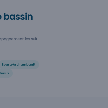
e bassin
ompagnement les suit
Bourg‑Archambault
âteaux