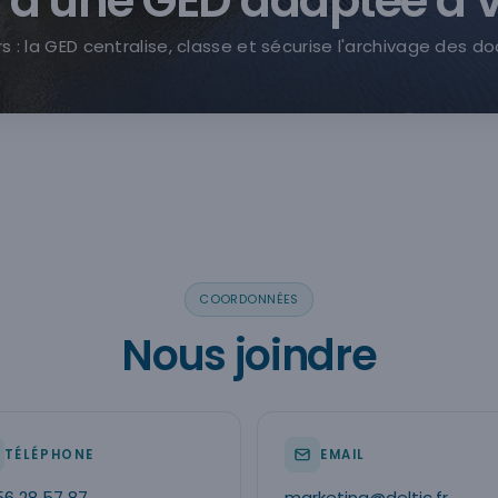
 d'une GED adaptée à v
ers : la GED centralise, classe et sécurise l'archivage des 
COORDONNÉES
Nous joindre
TÉLÉPHONE
EMAIL
56 28 57 87
marketing@deltic.fr