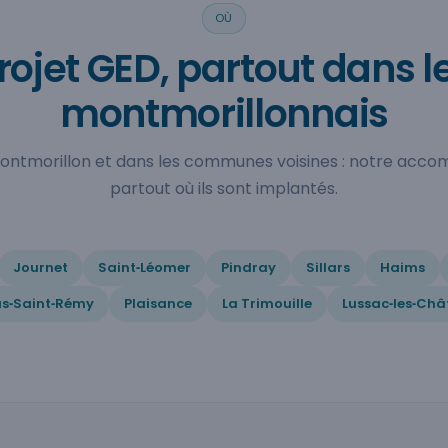
OÙ
rojet GED, partout dans l
montmorillonnais
Montmorillon et dans les communes voisines : notre acc
partout où ils sont implantés.
Journet
Saint‑Léomer
Pindray
Sillars
Haims
us‑Saint‑Rémy
Plaisance
La Trimouille
Lussac‑les‑Ch