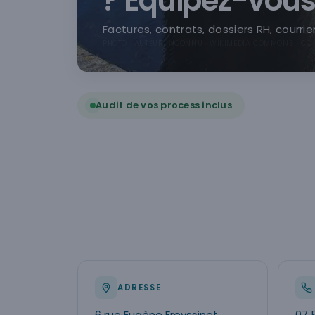
? Équipez-vous
Factures, contrats, dossiers RH, courri
PHOTO : AUTEUR INCONNU · WIKIMEDIA COMMONS · CC
Audit de vos process inclus
ADRESSE
6 rue Eugène Freyssinet
07 