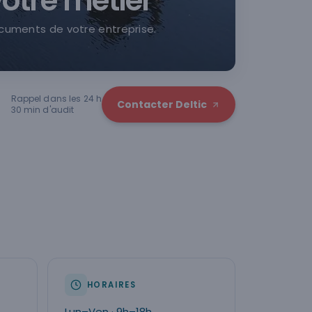
otre métier
documents de votre entreprise.
Rappel dans les 24 h
Contacter Deltic
30 min d'audit
HORAIRES
Lun–Ven · 9h–18h