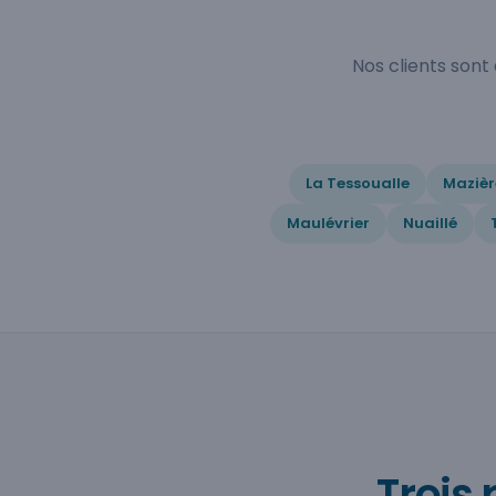
Nos clients son
La Tessoualle
Mazièr
Maulévrier
Nuaillé
Trois 