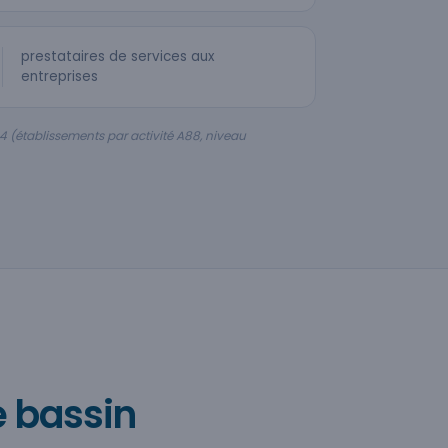
prestataires de services aux
entreprises
4 (établissements par activité A88, niveau
e bassin