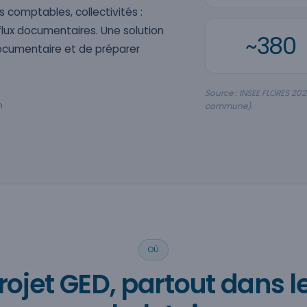
s comptables, collectivités :
 flux documentaires. Une solution
~380
ocumentaire et de préparer
Source : INSEE FLORES 202
h
commune).
OÙ
rojet GED, partout dans l