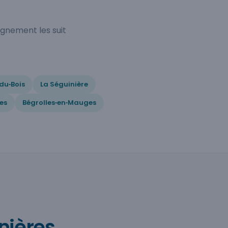
gnement les suit
du‑Bois
La Séguinière
es
Bégrolles‑en‑Mauges
anières